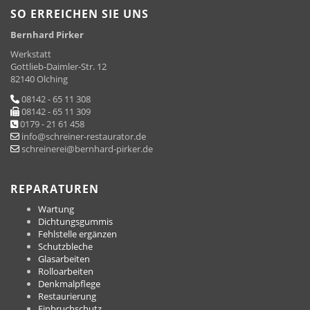
SO ERREICHEN SIE UNS
Bernhard Pirker
Werkstatt
Gottlieb-Daimler-Str. 12
82140 Olching
08142 - 65 11 308
08142 - 65 11 309
0179 - 21 61 458
info@schreiner-restaurator.de
schreinerei@bernhard-pirker.de
REPARATUREN
Wartung
Dichtungsgummis
Fehlstelle ergänzen
Schutzbleche
Glasarbeiten
Rolloarbeiten
Denkmalpflege
Restaurierung
Einbruchschutz