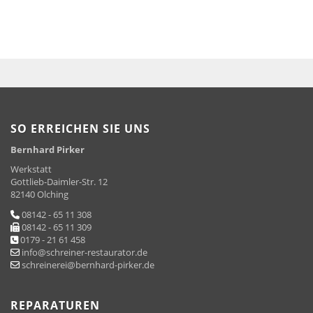
SO ERREICHEN SIE UNS
Bernhard Pirker
Werkstatt
Gottlieb-Daimler-Str. 12
82140 Olching
08142 - 65 11 308
08142 - 65 11 309
0179 - 21 61 458
info@schreiner-restaurator.de
schreinerei@bernhard-pirker.de
REPARATUREN