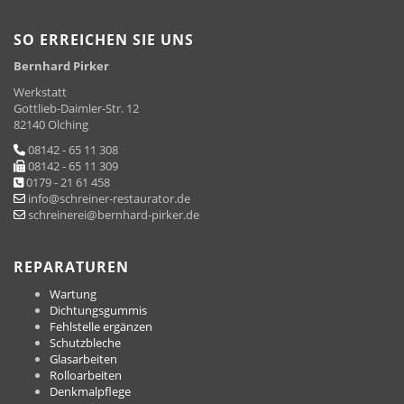
SO ERREICHEN SIE UNS
Bernhard Pirker
Werkstatt
Gottlieb-Daimler-Str. 12
82140 Olching
08142 - 65 11 308
08142 - 65 11 309
0179 - 21 61 458
info@schreiner-restaurator.de
schreinerei@bernhard-pirker.de
REPARATUREN
Wartung
Dichtungsgummis
Fehlstelle ergänzen
Schutzbleche
Glasarbeiten
Rolloarbeiten
Denkmalpflege